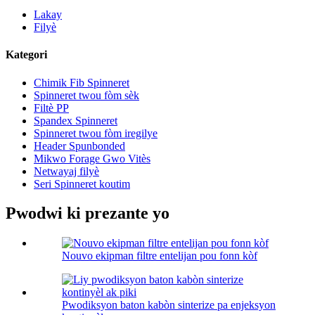
Lakay
Filyè
Kategori
Chimik Fib Spinneret
Spinneret twou fòm sèk
Filtè PP
Spandex Spinneret
Spinneret twou fòm iregilye
Header Spunbonded
Mikwo Forage Gwo Vitès
Netwayaj filyè
Seri Spinneret koutim
Pwodwi ki prezante yo
Nouvo ekipman filtre entelijan pou fonn kòf
Pwodiksyon baton kabòn sinterize pa enjeksyon