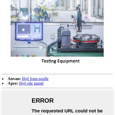
Anvan:
filyè fonn-soufle
Apre:
filyè zile lanmè