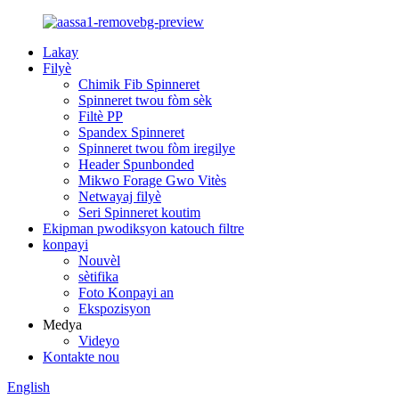
Lakay
Filyè
Chimik Fib Spinneret
Spinneret twou fòm sèk
Filtè PP
Spandex Spinneret
Spinneret twou fòm iregilye
Header Spunbonded
Mikwo Forage Gwo Vitès
Netwayaj filyè
Seri Spinneret koutim
Ekipman pwodiksyon katouch filtre
konpayi
Nouvèl
sètifika
Foto Konpayi an
Ekspozisyon
Medya
Videyo
Kontakte nou
English