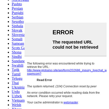
Pashto
Persian
Punjabi
Serbian
Sesotho
Sinhala
Slovak
Slovenian
Somali
Samoan
Scots Gaelic
Shona
Sindhi
Sundanese
Swahili
Tajik
Tamil
Telugu
Thai
Ukrainian
Urdu
Uzbek
Vietnamese
Welsh