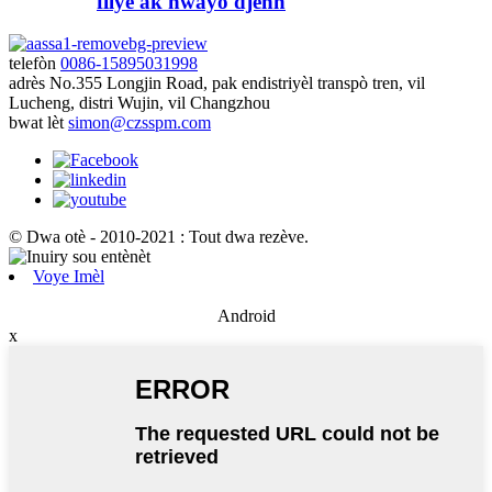
filyè ak nwayo djenn
telefòn
0086-15895031998
adrès
No.355 Longjin Road, pak endistriyèl transpò tren, vil
Lucheng, distri Wujin, vil Changzhou
bwat lèt
simon@czsspm.com
© Dwa otè - 2010-2021 : Tout dwa rezève.
Voye Imèl
Android
x