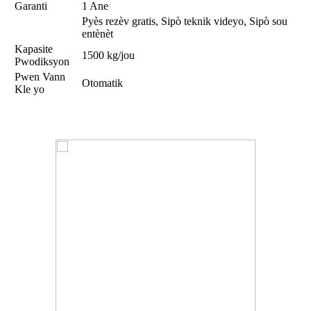
Garanti
1 Ane
Pyès rezèv gratis, Sipò teknik videyo, Sipò sou
entènèt
Kapasite
1500 kg/jou
Pwodiksyon
Pwen Vann
Otomatik
Kle yo