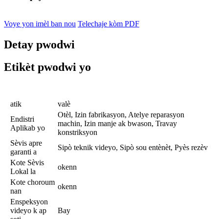
Voye yon imèl ban nou
Telechaje kòm PDF
Detay pwodwi
Etikèt pwodwi yo
atik
valè
Otèl, Izin fabrikasyon, Atelye reparasyon
Endistri
machin, Izin manje ak bwason, Travay
Aplikab yo
konstriksyon
Sèvis apre
Sipò teknik videyo, Sipò sou entènèt, Pyès rezèv
garanti a
Kote Sèvis
okenn
Lokal la
Kote choroum
okenn
nan
Enspeksyon
videyo k ap
Bay