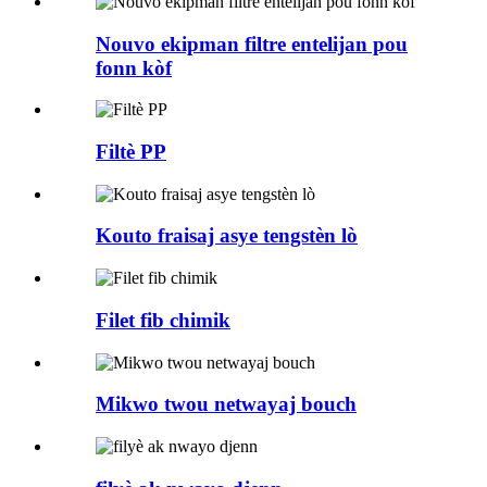
Nouvo ekipman filtre entelijan pou
fonn kòf
Filtè PP
Kouto fraisaj asye tengstèn lò
Filet fib chimik
Mikwo twou netwayaj bouch