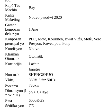
soti
Rapò Tès
Bay
Machin
Kalite
Nouvo pwodwi 2020
Maketing
Garanti
konpozan
1 Ane
debaz yo
Konpozan
PLC, Motè, Kousinen, Bwat Vitès, Motè, Veso
prensipal yo
Presyon, Kovèti pou, Ponp
Kondisyon
Nouvo
Klasman
Otomatik
Otomatik
Kote orijin
Lachin
Jiangsu
Non mak
SHENGSHUO
Vòltaj
380V 3 faz 50Hz
Pouvwa
780kw
Dimansyon (L
20 * 5 * 5M
* W * H)
Pwa
6000KGS
Sètifikasyon
CE