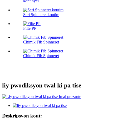
kontinyèl...
Seri Spinneret koutim
Filtè PP
Chimik Fib Spinneret
Chimik Fib Spinneret
liy pwodiksyon twal ki pa tise
Deskripsyon kout: